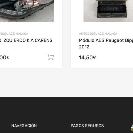
ESGUACE MÁLAGA
AUTODESGUACE MÁLAGA
 IZQUIERDO KIA CARENS
Módulo ABS Peugeot Bip
2012
,00
14,50
arrito
Añadir al carrito
€
€
NAVEGACIÓN
PAGOS SEGUROS