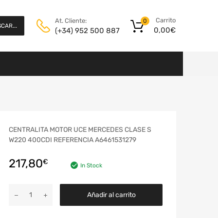
Carrito
At. Cliente:
0
CAR...
0,00
€
(+34) 952 500 887
CENTRALITA MOTOR UCE MERCEDES CLASE S
W220 400CDI REFERENCIA A6461531279
217,80
€
In Stock
Añadir al carrito