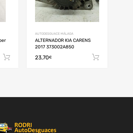
AUTODESGUACE MÁLAGA
per
ALTERNADOR KIA CARENS
2017 373002A850
23,70
Añadir al carrito
Añadir al c
€