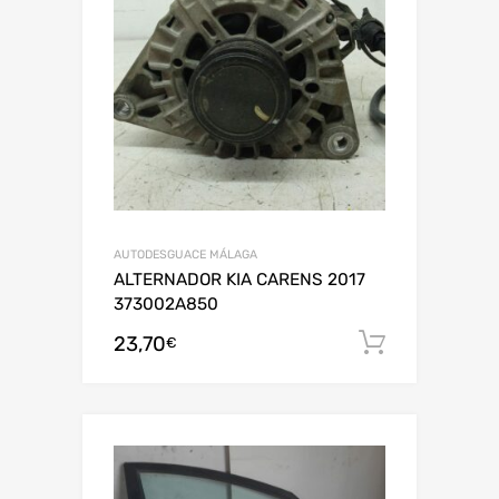
AUTODESGUACE MÁLAGA
ALTERNADOR KIA CARENS 2017
373002A850
23,70
Añadir al
€