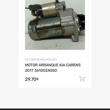
AUTODESGUACE MÁLAGA
MOTOR ARRANQUE KIA CARENS
2017 361002A550
29,70
Añadir al
€