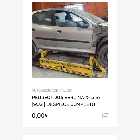
AUTODESGUACE MÁLAGA
PEUGEOT 206 BERLINA X-Line
|WJZ | DESPIECE COMPLETO
0,00
Añadir al
€