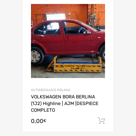
AUTODESGUACE MÁLAGA
VOLKSWAGEN BORA BERLINA
(1J2) Highline | AJM |DESPIECE
COMPLETO
0,00
Añadir al
€