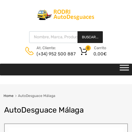
BUSCAR...
Carrito
At. Cliente:
0
0,00
€
(+34) 952 500 887
Home
AutoDesguace Málaga
AutoDesguace Málaga