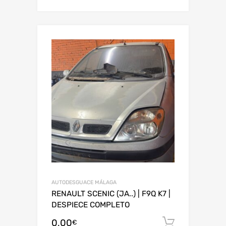
AUTODESGUACE MÁLAGA
RENAULT SCENIC (JA..) | F9Q K7 |
DESPIECE COMPLETO
0,00
Añadir al
€