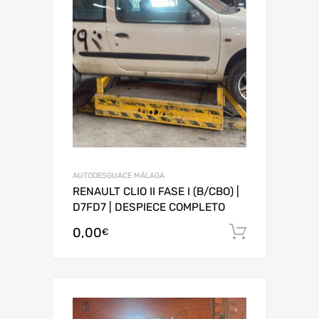
AUTODESGUACE MÁLAGA
RENAULT CLIO II FASE I (B/CBO) |
D7FD7 | DESPIECE COMPLETO
0,00
Añadir al
€