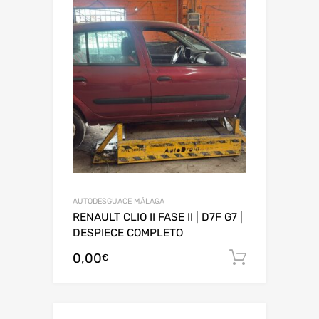
AUTODESGUACE MÁLAGA
RENAULT CLIO II FASE II | D7F G7 |
DESPIECE COMPLETO
0,00
Añadir al
€