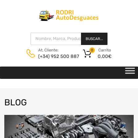
BUSCAR...
Carrito
At. Cliente:
0
0,00
€
(+34) 952 500 887
BLOG