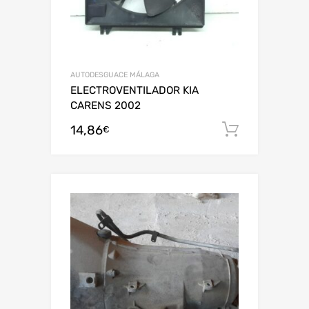
AUTODESGUACE MÁLAGA
ELECTROVENTILADOR KIA
CARENS 2002
14,86
Añadir al
€