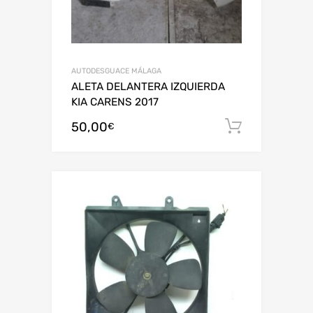
AUTODESGUACE MÁLAGA
ALETA DELANTERA IZQUIERDA
KIA CARENS 2017
50,00
Añadir al
€