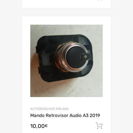
AUTODESGUACE MÁLAGA
Mando Retrovisor Audio A3 2019
10,00
Añadir al
€