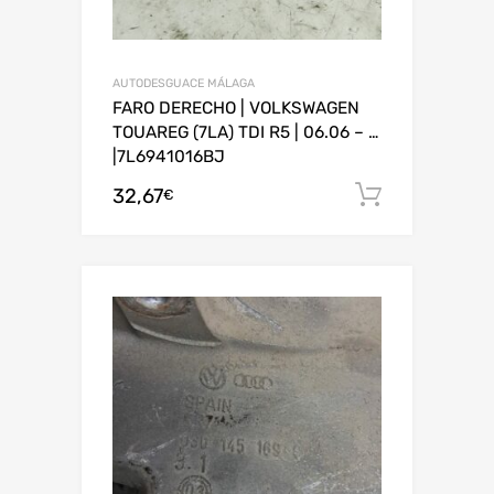
AUTODESGUACE MÁLAGA
FARO DERECHO | VOLKSWAGEN
TOUAREG (7LA) TDI R5 | 06.06 – …
|7L6941016BJ
32,67
Añadir al
€