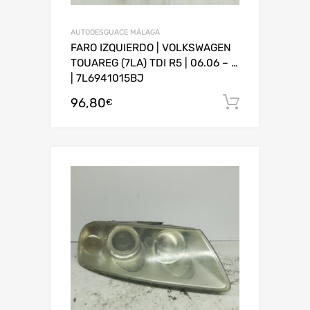
AUTODESGUACE MÁLAGA
FARO IZQUIERDO | VOLKSWAGEN
TOUAREG (7LA) TDI R5 | 06.06 – …
| 7L6941015BJ
96,80
Añadir al
€