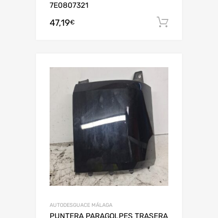
7E0807321
47,19
Añadir al
€
AUTODESGUACE MÁLAGA
PUNTERA PARAGOLPES TRASERA