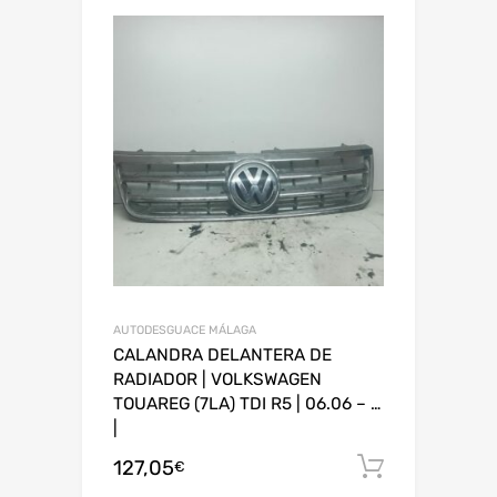
AUTODESGUACE MÁLAGA
CALANDRA DELANTERA DE
RADIADOR | VOLKSWAGEN
TOUAREG (7LA) TDI R5 | 06.06 – …
|
127,05
Añadir al
€