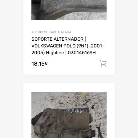
AUTODESGUACE MÁLAGA
SOPORTE ALTERNADOR |
VOLKSWAGEN POLO (9N1) (2001-
2005) Highline | 030145169H
18,15
Añadir al
€