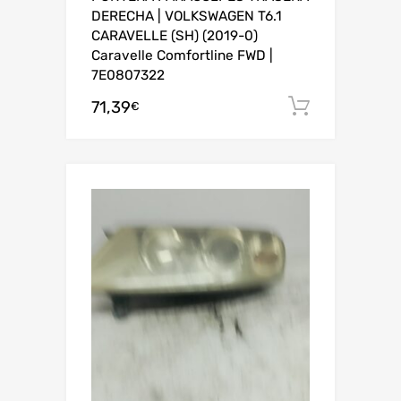
DERECHA | VOLKSWAGEN T6.1
CARAVELLE (SH) (2019-0)
Caravelle Comfortline FWD |
7E0807322
71,39
Añadir al
€