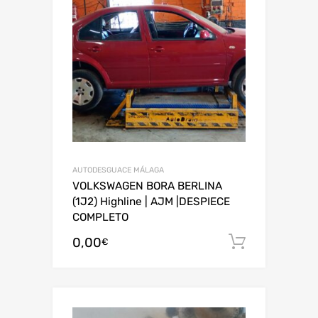
AUTODESGUACE MÁLAGA
VOLKSWAGEN BORA BERLINA
(1J2) Highline | AJM |DESPIECE
COMPLETO
0,00
Añadir al
€