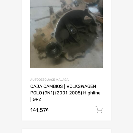
AUTODESGUACE MÁLAGA
CAJA CAMBIOS | VOLKSWAGEN
POLO (9N1) (2001-2005) Highline
| GRZ
141,57
Añadir al
€