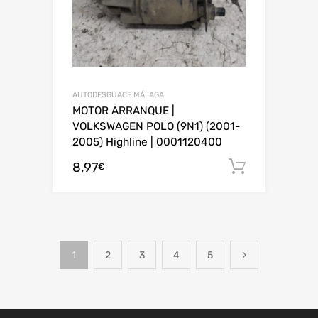
AUTODESGUACE MÁLAGA
MOTOR ARRANQUE |
VOLKSWAGEN POLO (9N1) (2001-
2005) Highline | 0001120400
8,97
Añadir al
€
1
2
3
4
5