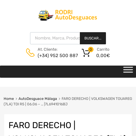
BUSCAR...
Carrito
At. Cliente:
0
0,00
€
(+34) 952 500 887
Home
AutoDesguace Málaga
FARO DERECHO | VOLKSWAGEN TOUAREG
(7LA) TDI R5 | 06.06 – … |7L6941016BJ
FARO DERECHO |