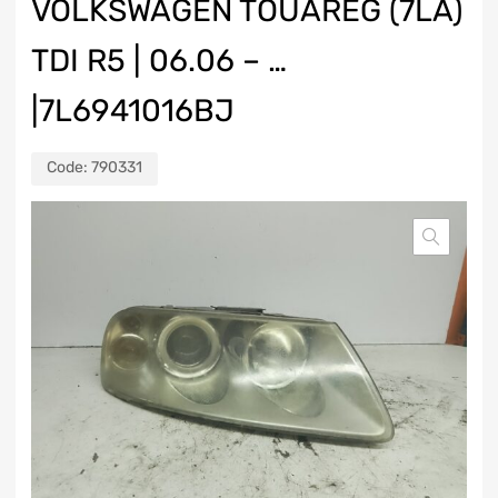
VOLKSWAGEN TOUAREG (7LA)
TDI R5 | 06.06 – …
|7L6941016BJ
Code:
790331