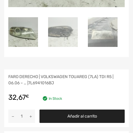
FARO DERECHO | VOLKSWAGEN TOUAREG (7LA) TDI R5 |
06.06 – … |7L6941016BJ
32,67
€
In Stock
Añadir al carrito