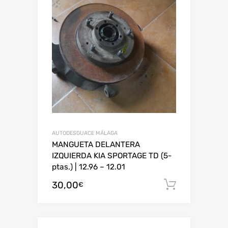
AUTODESGUACE MÁLAGA
MANGUETA DELANTERA
IZQUIERDA KIA SPORTAGE TD (5-
ptas.) | 12.96 – 12.01
30,00
Añadir al
€