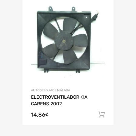
AUTODESGUACE MÁLAGA
ELECTROVENTILADOR KIA
CARENS 2002
14,86
Añadir al
€