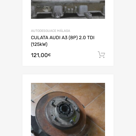
AUTODESGUACE MÁLAGA
CULATA AUDI A3 (8P) 2.0 TDI
(125kW)
121,00
Añadir al
€