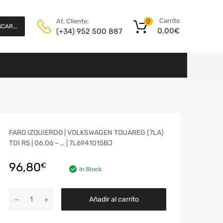
Carrito
At. Cliente:
0
CAR...
0,00
€
(+34) 952 500 887
FARO IZQUIERDO | VOLKSWAGEN TOUAREG (7LA)
TDI R5 | 06.06 – … | 7L6941015BJ
96,80
€
In Stock
Añadir al carrito