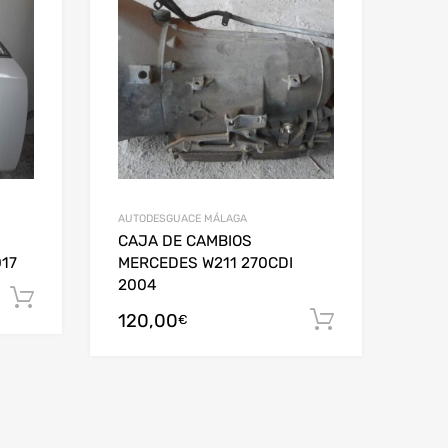
AUTODESGUACE MÁLAGA
CAJA DE CAMBIOS
17
MERCEDES W211 270CDI
2004
Añadir al carrito
120,00
Añadir al c
€