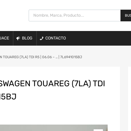
BUS
UACE
BLOG
CONTACTO
TOUAREG (7LA) TDI R5 | 06.06 – … | 7L6941015BJ
SWAGEN TOUAREG (7LA) TDI
015BJ