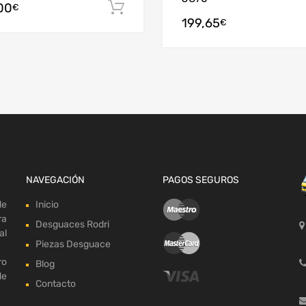
00
arrito
Añadir al carrito
€
199,65
€
NAVEGACIÓN
PAGOS SEGUROS
de
Inicio
ra
Desguaces Rodri
al
Piezas Desguace
ro
Blog
de
Contacto