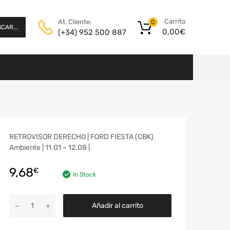
Carrito
At. Cliente:
0
CAR...
0,00
€
(+34) 952 500 887
RETROVISOR DERECHO | FORD FIESTA (CBK)
Ambiente | 11.01 – 12.08 |
9,68
€
In Stock
Añadir al carrito