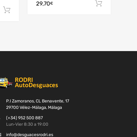
29,70
Añadir al c
€
Añadir al carrito
P.I Zamoranos, CL Benavente, 17
29700 Vélez-Málaga, Málaga
(+34) 952 500 887
Lun-Vier 8:30 a 19:00
info@desguacesrodri.es