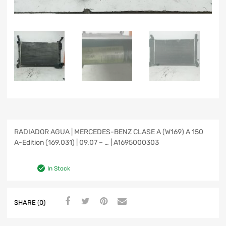
RADIADOR AGUA | MERCEDES-BENZ CLASE A (W169) A 150
A-Edition (169.031) | 09.07 – … | A1695000303
In Stock
SHARE (0)