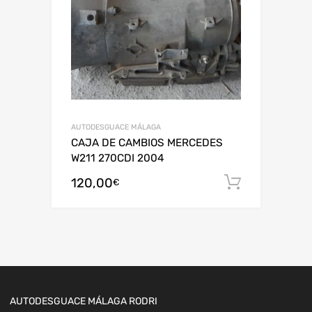
AUTODESGUACE MÁLAGA
CAJA DE CAMBIOS MERCEDES
W211 270CDI 2004
120,00
Añadir al
€
AUTODESGUACE MÁLAGA RODRI