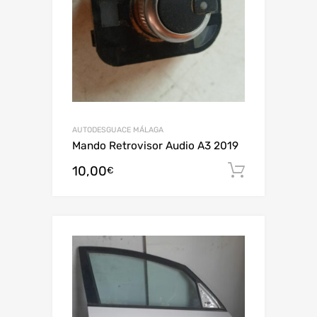
AUTODESGUACE MÁLAGA
Mando Retrovisor Audio A3 2019
10,00
Añadir al
€