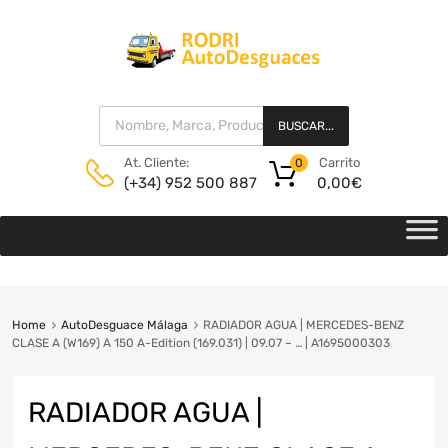
BUSCAR...
Carrito
At. Cliente:
0
0,00
€
(+34) 952 500 887
Home
AutoDesguace Málaga
RADIADOR AGUA | MERCEDES-BENZ
CLASE A (W169) A 150 A-Edition (169.031) | 09.07 – … | A1695000303
RADIADOR AGUA |