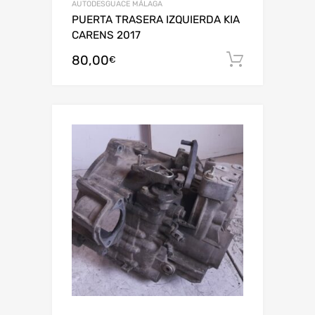
AUTODESGUACE MÁLAGA
PUERTA TRASERA IZQUIERDA KIA
CARENS 2017
80,00
Añadir al
€