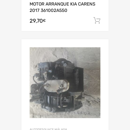
MOTOR ARRANQUE KIA CARENS
2017 361002A550
29,70
Añadir al
€
AUTODESGUACE MÁLAGA