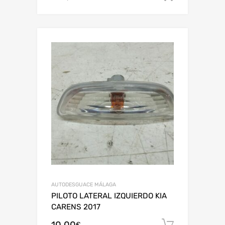
AUTODESGUACE MÁLAGA
PILOTO LATERAL IZQUIERDO KIA
CARENS 2017
10,00
Añadir al
€