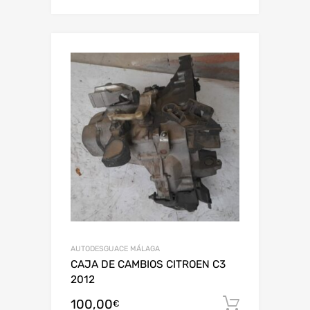
AUTODESGUACE MÁLAGA
CAJA DE CAMBIOS CITROEN C3
2012
100,00
Añadir al
€