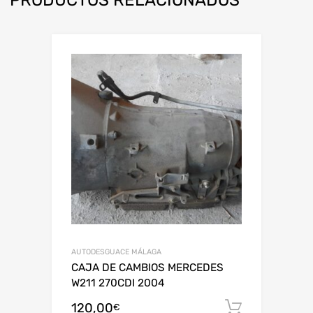
AUTODESGUACE MÁLAGA
CAJA DE CAMBIOS MERCEDES
W211 270CDI 2004
120,00
Añadir al
€