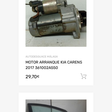
AUTODESGUACE MÁLAGA
MOTOR ARRANQUE KIA CARENS
2017 361002A550
29,70
Añadir al
€