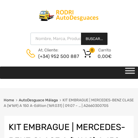
BUSCAR...
Carrito
At. Cliente:
0
0,00
€
(+34) 952 500 887
Home
AutoDesguace Málaga
KIT EMBRAGUE | MERCEDES-BENZ CLASE
A (W169) A 150 A-Edition (169.031) | 09.07 – … | A2660300705
KIT EMBRAGUE | MERCEDES-