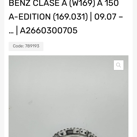
BENZ CLASE A (W169) A 150
A-EDITION (169.031) | 09.07 –
… | A2660300705
Code:
789193