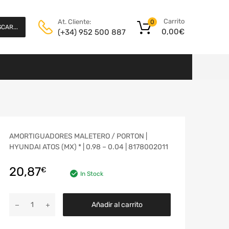
Carrito
At. Cliente:
0
CAR...
0,00
€
(+34) 952 500 887
AMORTIGUADORES MALETERO / PORTON |
HYUNDAI ATOS (MX) * | 0.98 – 0.04 | 8178002011
20,87
€
In Stock
Añadir al carrito