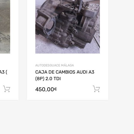
AUTODESGUACE MÁLAGA
3 (
CAJA DE CAMBIOS AUDI A3
(8P) 2.0 TDI
450,00
Añadir al carrito
Añadir al c
€