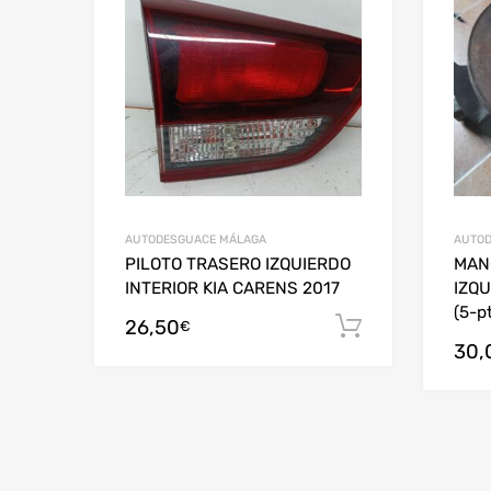
AUTODESGUACE MÁLAGA
AUTOD
PILOTO TRASERO IZQUIERDO
MAN
INTERIOR KIA CARENS 2017
IZQU
(5-pt
26,50
Añadir al c
€
30,