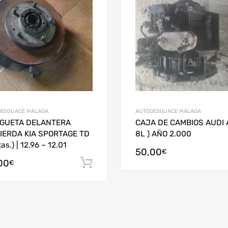
ESGUACE MÁLAGA
AUTODESGUACE MÁLAGA
GUETA DELANTERA
CAJA DE CAMBIOS AUDI A
IERDA KIA SPORTAGE TD
8L ) AÑO 2.000
as.) | 12.96 – 12.01
50,00
arrito
€
00
Añadir al carrito
€