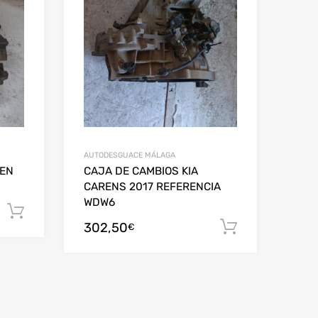
AUTODESGUACE MÁLAGA
OEN
CAJA DE CAMBIOS KIA
CARENS 2017 REFERENCIA
WDW6
Añadir al carrito
302,50
Añadir al c
€