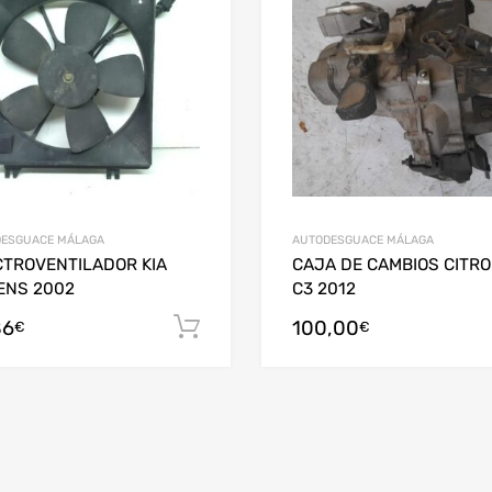
ESGUACE MÁLAGA
AUTODESGUACE MÁLAGA
CTROVENTILADOR KIA
CAJA DE CAMBIOS CITR
ENS 2002
C3 2012
86
100,00
Añadir al carrito
€
€
arrito