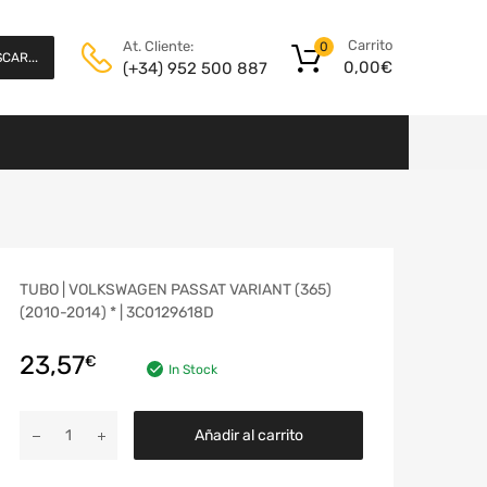
Carrito
At. Cliente:
0
CAR...
0,00
€
(+34) 952 500 887
TUBO | VOLKSWAGEN PASSAT VARIANT (365)
(2010-2014) * | 3C0129618D
23,57
€
In Stock
Añadir al carrito