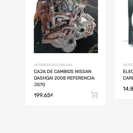
AUTODESGUACE MÁLAGA
AUTOD
CAJA DE CAMBIOS NISSAN
ELE
QASHQAI 2008 REFERENCIA:
CAR
JG70
14,
199,65
Añadir al c
€