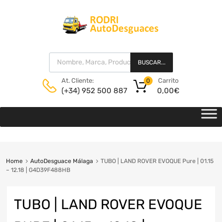
BUSCAR...
Carrito
At. Cliente:
0
0,00
€
(+34) 952 500 887
Home
AutoDesguace Málaga
TUBO | LAND ROVER EVOQUE Pure | 01.15
– 12.18 | G4D39F488HB
TUBO | LAND ROVER EVOQUE