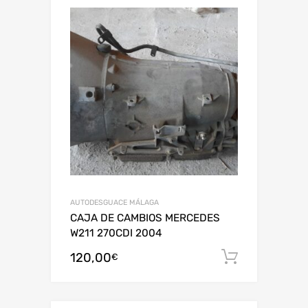
AUTODESGUACE MÁLAGA
CAJA DE CAMBIOS MERCEDES
W211 270CDI 2004
120,00
Añadir al
€