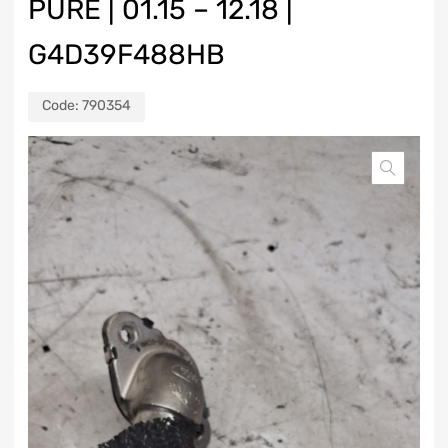
PURE | 01.15 – 12.18 |
G4D39F488HB
Code:
790354