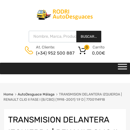
BUSCAR...
Carrito
At. Cliente:
0
0,00
€
(+34) 952 500 887
Home
AutoDesguace Málaga
TRANSMISION DELANTERA IZQUIERDA |
RENAULT CLIO II FASE I (B/CBO) (1998-2001) 1.9 D | 7700114918
TRANSMISION DELANTERA