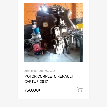
AUTODESGUACE MÁLAGA
MOTOR COMPLETO RENAULT
CAPTUR 2017
750,00
Añadir al
€