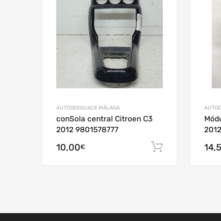
AUTODESGUACE MÁLAGA
AUTOD
conSola central Citroen C3
Módu
2012 9801578777
201
10,00
14,
Añadir al c
€