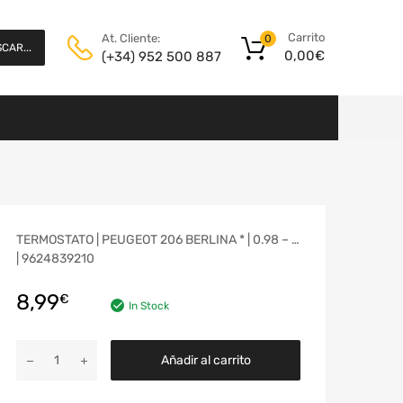
Carrito
At. Cliente:
0
CAR...
0,00
€
(+34) 952 500 887
TERMOSTATO | PEUGEOT 206 BERLINA * | 0.98 – …
| 9624839210
8,99
€
In Stock
Añadir al carrito