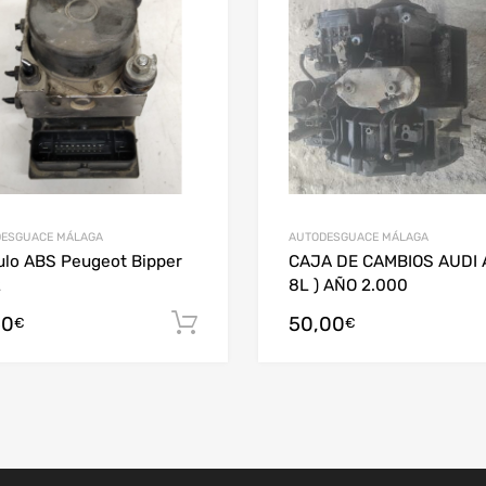
ESGUACE MÁLAGA
AUTODESGUACE MÁLAGA
lo ABS Peugeot Bipper
CAJA DE CAMBIOS AUDI A
2
8L ) AÑO 2.000
50
50,00
arrito
Añadir al carrito
€
€