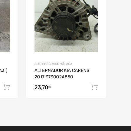
AUTODESGUACE MÁLAGA
3 (
ALTERNADOR KIA CARENS
2017 373002A850
23,70
Añadir al carrito
Añadir al c
€