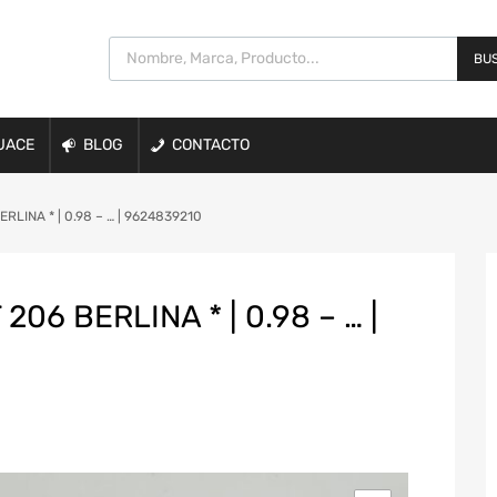
BUS
UACE
BLOG
CONTACTO
LINA * | 0.98 – … | 9624839210
06 BERLINA * | 0.98 – … |