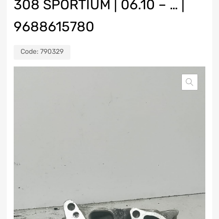
308 SPORTIUM | 06.10 – … |
9688615780
Code:
790329