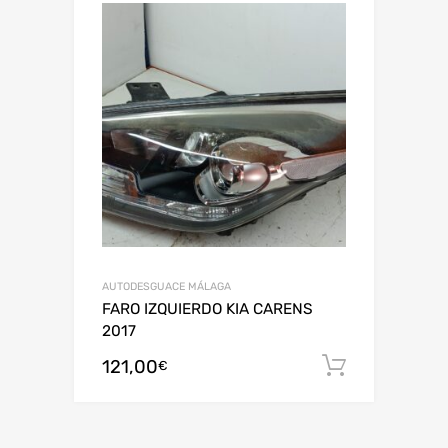
AUTODESGUACE MÁLAGA
FARO IZQUIERDO KIA CARENS
2017
121,00
Añadir al
€