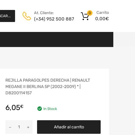
Carrito
At. Cliente:
0
CAR...
0,00
€
(+34) 952 500 887
REJILLA PARAGOLPES DERECHA | RENAULT
MEGANE II BERLINA 5P (2002-2009) * |
D8200114157
6,05
€
In Stock
Añadir al carrito