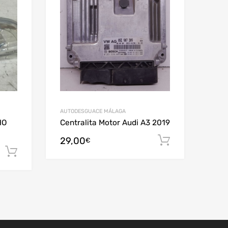
AUTODESGUACE MÁLAGA
HO
Centralita Motor Audi A3 2019
29,00
Añadir al c
€
Añadir al carrito