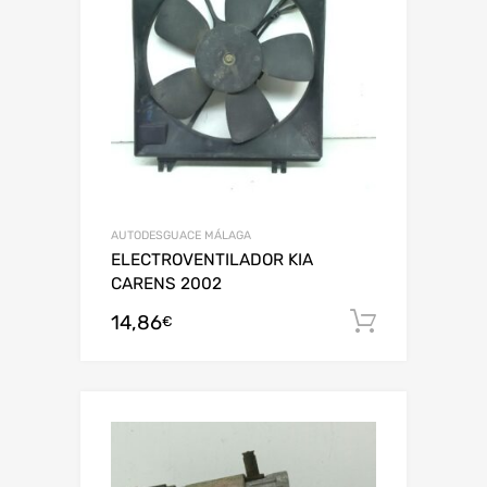
AUTODESGUACE MÁLAGA
ELECTROVENTILADOR KIA
CARENS 2002
14,86
Añadir al
€