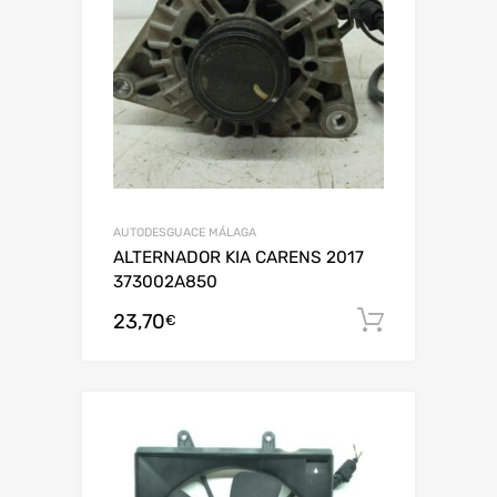
AUTODESGUACE MÁLAGA
ALTERNADOR KIA CARENS 2017
373002A850
23,70
Añadir al
€