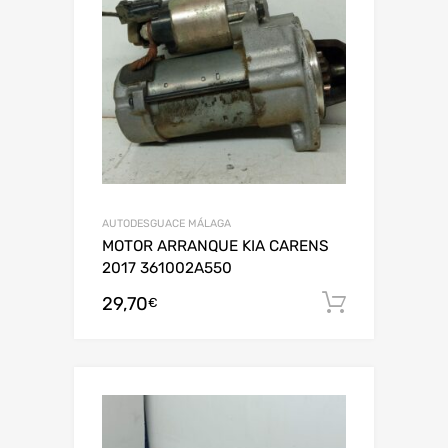
AUTODESGUACE MÁLAGA
MOTOR ARRANQUE KIA CARENS
2017 361002A550
29,70
Añadir al
€