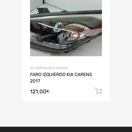
AUTODESGUACE MÁLAGA
FARO IZQUIERDO KIA CARENS
2017
121,00
Añadir al
€