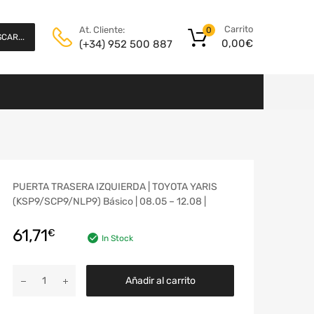
Carrito
At. Cliente:
0
CAR...
0,00
€
(+34) 952 500 887
PUERTA TRASERA IZQUIERDA | TOYOTA YARIS
(KSP9/SCP9/NLP9) Básico | 08.05 – 12.08 |
61,71
€
In Stock
Añadir al carrito