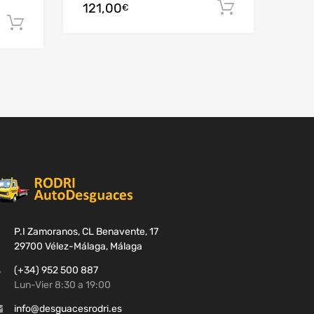
121,00
Añadir al c
€
Añadir al carrito
P.I Zamoranos, CL Benavente, 17
29700 Vélez-Málaga, Málaga
(+34) 952 500 887
Lun-Vier 8:30 a 19:00
info@desguacesrodri.es