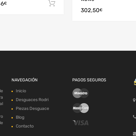
86
arrito
Añadir al carrito
€
302,50
€
NAVEGACIÓN
PAGOS SEGUROS
de
Inicio
ra
Desguaces Rodri
al
Piezas Desguace
ro
Blog
de
Contacto