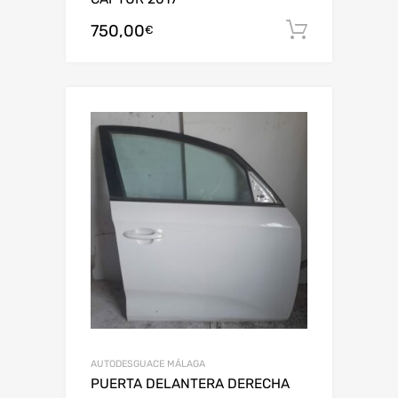
750,00
Añadir al
€
AUTODESGUACE MÁLAGA
PUERTA DELANTERA DERECHA