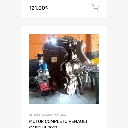
121,00
Añadir al
€
AUTODESGUACE MÁLAGA
MOTOR COMPLETO RENAULT
CAPTUR 2017