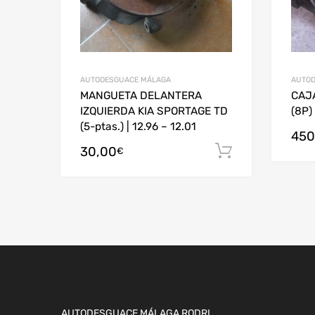
AUTODESGUACE MÁLAGA
AUTOD
MANGUETA DELANTERA
CAJ
IZQUIERDA KIA SPORTAGE TD
(8P)
(5-ptas.) | 12.96 – 12.01
450
30,00
Añadir al c
€
AUTODESGUACE MÁLAGA RODRI