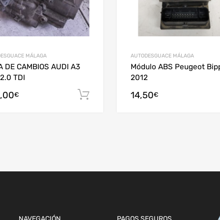
ESGUACE MÁLAGA
AUTODESGUACE MÁLAGA
A DE CAMBIOS AUDI A3
Módulo ABS Peugeot Bip
 2.0 TDI
2012
,00
14,50
Añadir al carrito
€
€
arrito
NAVEGACIÓN
PAGOS SEGUROS