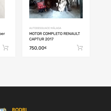
AUTODESGUACE MÁLAGA
per
MOTOR COMPLETO RENAULT
CAPTUR 2017
750,00
Añadir al carrito
Añadir al c
€