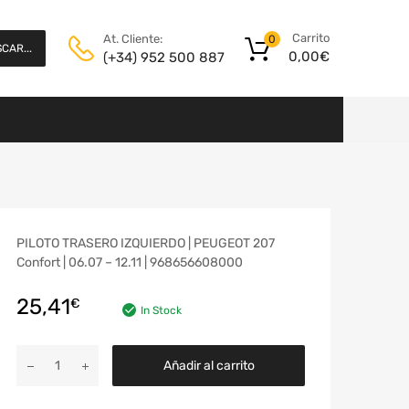
Carrito
At. Cliente:
0
CAR...
0,00
€
(+34) 952 500 887
PILOTO TRASERO IZQUIERDO | PEUGEOT 207
Confort | 06.07 – 12.11 | 968656608000
25,41
€
In Stock
Añadir al carrito