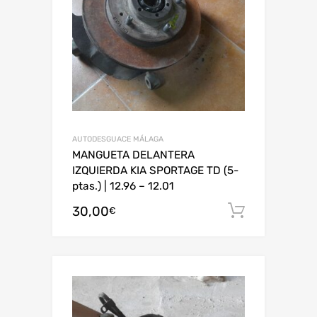
AUTODESGUACE MÁLAGA
MANGUETA DELANTERA
IZQUIERDA KIA SPORTAGE TD (5-
ptas.) | 12.96 – 12.01
30,00
Añadir al
€