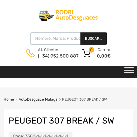
BUSCAR...
Carrito
At. Cliente:
0
0,00
€
(+34) 952 500 887
Home
AutoDesguace Málaga
PEUGEOT 307 BREAK / SW
PEUGEOT 307 BREAK / SW
Code:
3582-1-1-1-1-1-1-1-1-1