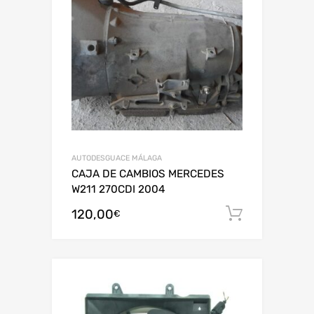
AUTODESGUACE MÁLAGA
CAJA DE CAMBIOS MERCEDES
W211 270CDI 2004
120,00
Añadir al
€