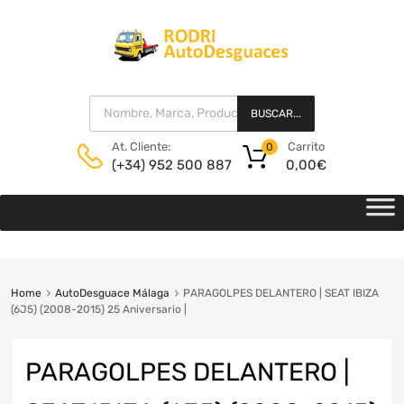
BUSCAR...
Carrito
At. Cliente:
0
0,00
€
(+34) 952 500 887
Home
AutoDesguace Málaga
PARAGOLPES DELANTERO | SEAT IBIZA
(6J5) (2008-2015) 25 Aniversario |
PARAGOLPES DELANTERO |