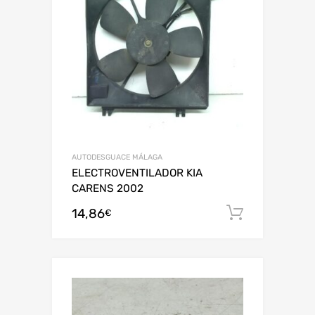
AUTODESGUACE MÁLAGA
ELECTROVENTILADOR KIA
CARENS 2002
14,86
Añadir al
€