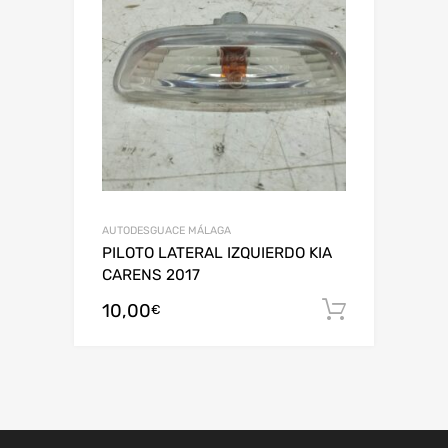
AUTODESGUACE MÁLAGA
PILOTO LATERAL IZQUIERDO KIA
CARENS 2017
10,00
Añadir al
€