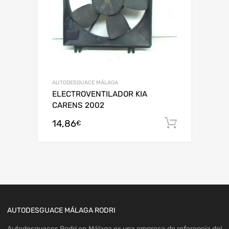
AUTODESGUACE MÁLAGA
ELECTROVENTILADOR KIA
CARENS 2002
14,86
Añadir al
€
AUTODESGUACE MÁLAGA RODRI
Autodesguaces Rodri en Málaga es una empresa de referencia del