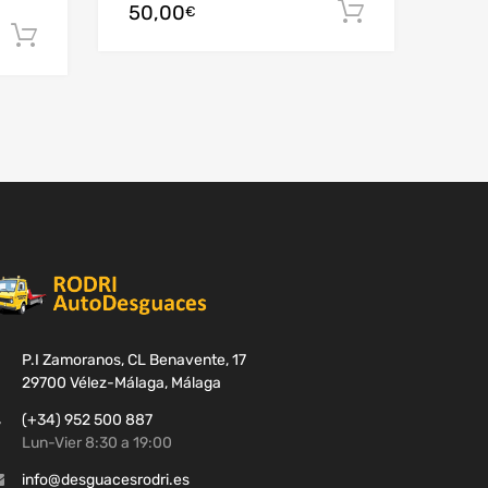
50,00
Añadir al c
€
Añadir al carrito
P.I Zamoranos, CL Benavente, 17
29700 Vélez-Málaga, Málaga
(+34) 952 500 887
Lun-Vier 8:30 a 19:00
info@desguacesrodri.es