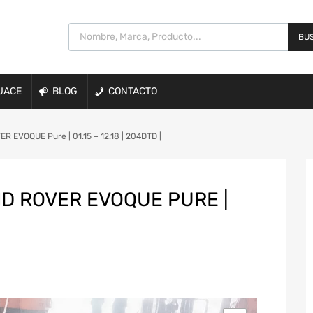
BUS
UACE
BLOG
CONTACTO
EVOQUE Pure | 01.15 – 12.18 | 204DTD |
D ROVER EVOQUE PURE |