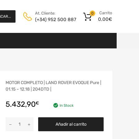
Carrito
At. Cliente:
0
CAR...
0,00
€
(+34) 952 500 887
MOTOR COMPLETO | LAND ROVER EVOQUE Pure |
01.15 – 12.18 | 204DTD |
5.432,90
€
In Stock
Añadir al carrito