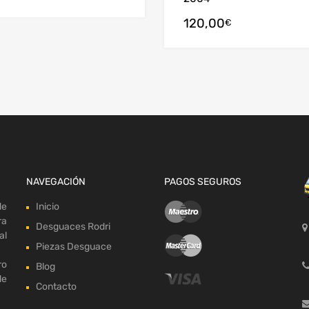
120,00
arrito
€
NAVEGACIÓN
PAGOS SEGUROS
de
Inicio
ra
Desguaces Rodri
al
Piezas Desguace
ro
Blog
de
Contacto