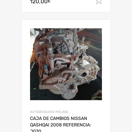
120,00
Añadir al
€
AUTODESGUACE MÁLAGA
CAJA DE CAMBIOS NISSAN
QASHQAI 2008 REFERENCIA:
JG70