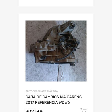
AUTODESGUACE MÁLAGA
CAJA DE CAMBIOS KIA CARENS
2017 REFERENCIA WDW6
302,50
Añadir al
€