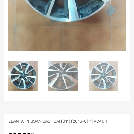
LLANTA | NISSAN QASHQAI (J11) (2013-0) * | AC4CH