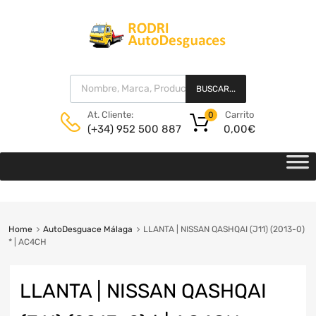
BUSCAR...
Carrito
At. Cliente:
0
0,00
€
(+34) 952 500 887
Home
AutoDesguace Málaga
LLANTA | NISSAN QASHQAI (J11) (2013-0)
* | AC4CH
LLANTA | NISSAN QASHQAI