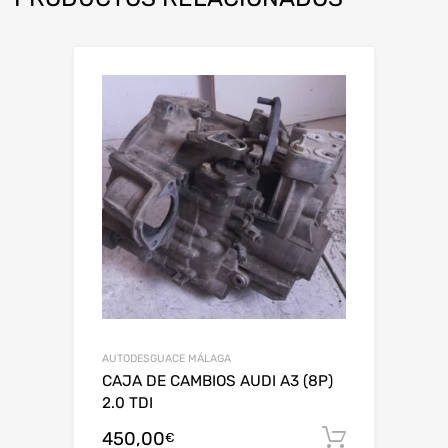
AUTODESGUACE MÁLAGA
CAJA DE CAMBIOS AUDI A3 (8P)
2.0 TDI
450,00
Añadir al
€