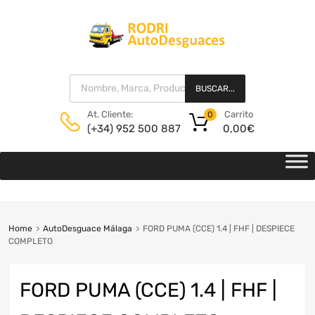
BUSCAR...
Carrito
At. Cliente:
0
0,00
€
(+34) 952 500 887
Home
AutoDesguace Málaga
FORD PUMA (CCE) 1.4 | FHF | DESPIECE
COMPLETO
FORD PUMA (CCE) 1.4 | FHF |