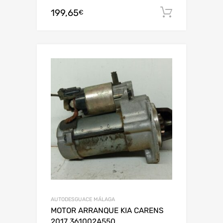
199,65
Añadir al
€
AUTODESGUACE MÁLAGA
MOTOR ARRANQUE KIA CARENS
2017 361002A550