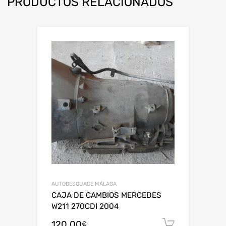
PRODUCTOS RELACIONADOS
AUTODESGUACE MÁLAGA
CAJA DE CAMBIOS MERCEDES
W211 270CDI 2004
120,00
Añadir al
€