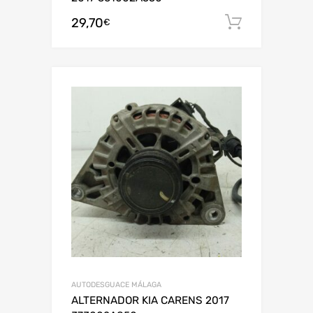
29,70
Añadir al
€
AUTODESGUACE MÁLAGA
ALTERNADOR KIA CARENS 2017