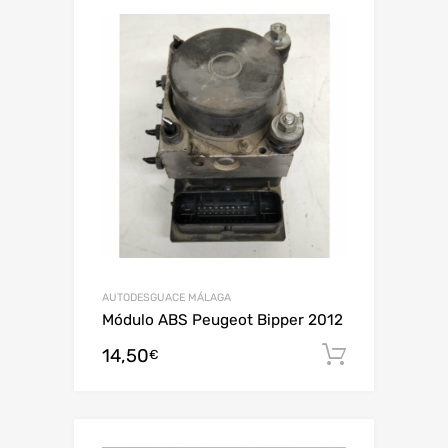
AUTODESGUACE MÁLAGA
Módulo ABS Peugeot Bipper 2012
14,50
Añadir al
€