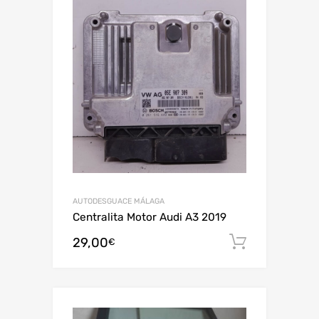
AUTODESGUACE MÁLAGA
Centralita Motor Audi A3 2019
29,00
Añadir al
€