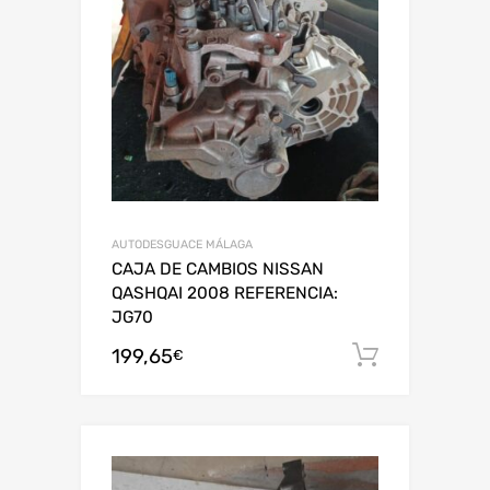
AUTODESGUACE MÁLAGA
CAJA DE CAMBIOS NISSAN
QASHQAI 2008 REFERENCIA:
JG70
199,65
Añadir al
€