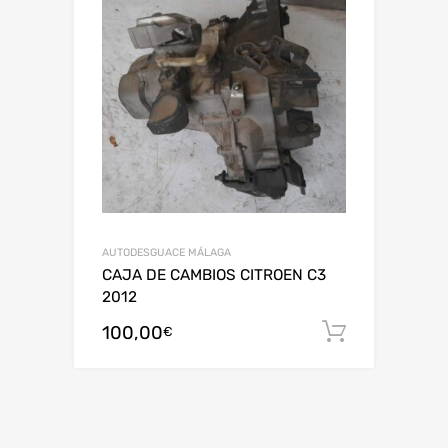
AUTODESGUACE MÁLAGA
CAJA DE CAMBIOS CITROEN C3
2012
100,00
Añadir al
€