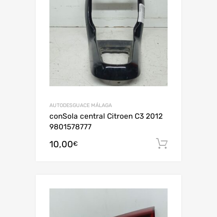
AUTODESGUACE MÁLAGA
conSola central Citroen C3 2012
9801578777
10,00
Añadir al
€