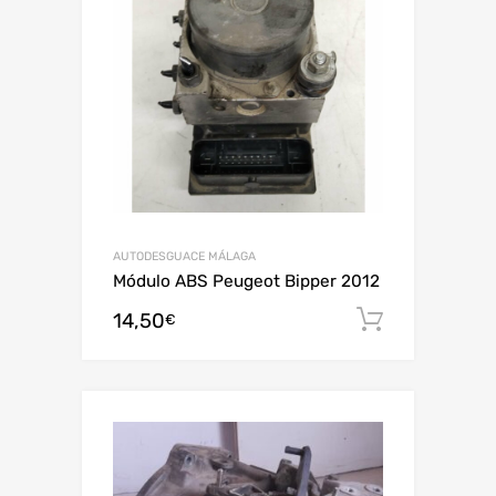
AUTODESGUACE MÁLAGA
Módulo ABS Peugeot Bipper 2012
14,50
Añadir al
€