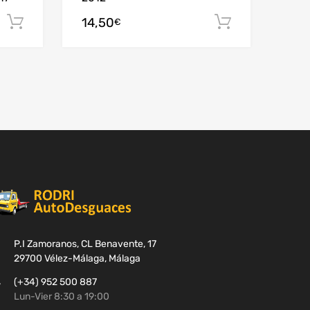
14,50
Añadir al carrito
Añadir al c
€
P.I Zamoranos, CL Benavente, 17
29700 Vélez-Málaga, Málaga
(+34) 952 500 887
Lun-Vier 8:30 a 19:00