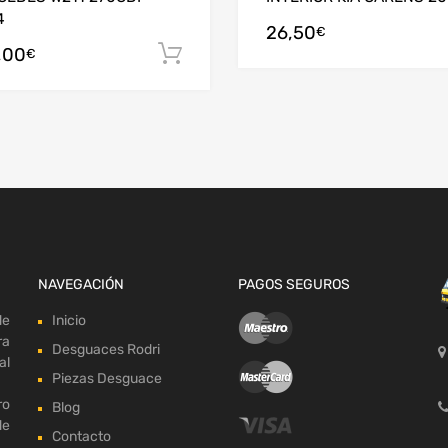
4
26,50
arrito
€
,00
Añadir al carrito
€
NAVEGACIÓN
PAGOS SEGUROS
de
Inicio
ra
Desguaces Rodri
al
Piezas Desguace
ro
Blog
de
Contacto