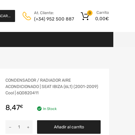
Carrito
At. Cliente:
0
CAR...
0,00
€
(+34) 952 500 887
CONDENSADOR / RADIADOR AIRE
ACONDICIONADO | SEAT IBIZA (6L1) (2001-2009)
Cool | 6Q0820411
8,47
€
In Stock
Añadir al carrito