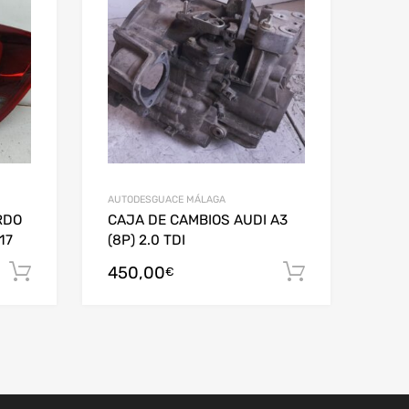
AUTODESGUACE MÁLAGA
RDO
CAJA DE CAMBIOS AUDI A3
17
(8P) 2.0 TDI
450,00
Añadir al carrito
Añadir al c
€