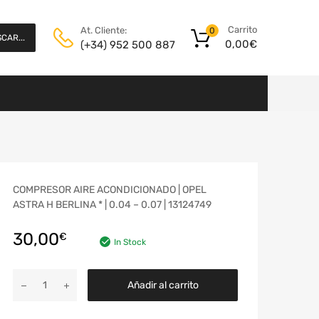
Carrito
At. Cliente:
0
CAR...
0,00
€
(+34) 952 500 887
COMPRESOR AIRE ACONDICIONADO | OPEL
ASTRA H BERLINA * | 0.04 – 0.07 | 13124749
30,00
€
In Stock
Añadir al carrito