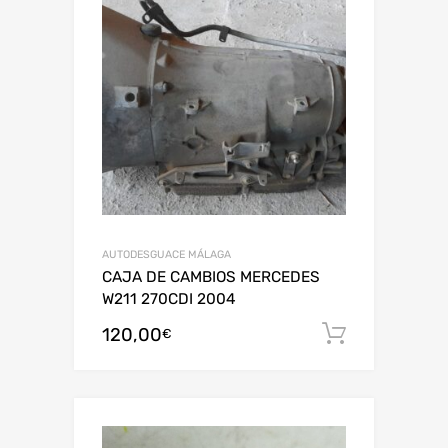
AUTODESGUACE MÁLAGA
CAJA DE CAMBIOS MERCEDES
W211 270CDI 2004
120,00
Añadir al
€