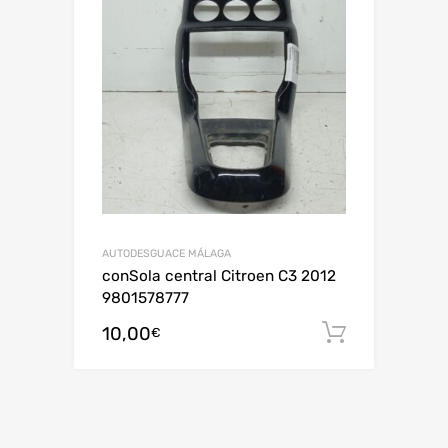
AUTODESGUACE MÁLAGA
conSola central Citroen C3 2012
9801578777
10,00
Añadir al
€