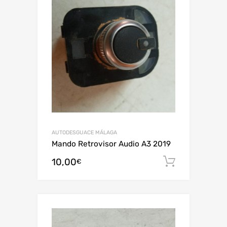
AUTODESGUACE MÁLAGA
Mando Retrovisor Audio A3 2019
10,00
Añadir al
€