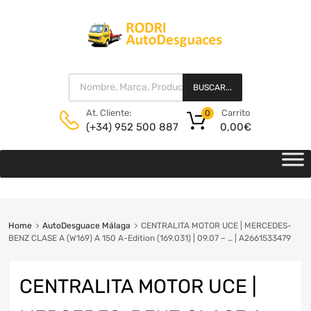
BUSCAR...
Carrito
At. Cliente:
0
0,00
€
(+34) 952 500 887
Home
AutoDesguace Málaga
CENTRALITA MOTOR UCE | MERCEDES-
BENZ CLASE A (W169) A 150 A-Edition (169.031) | 09.07 – … | A2661533479
CENTRALITA MOTOR UCE |