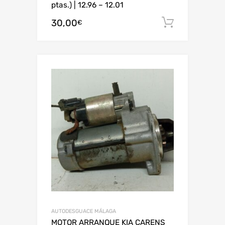
ptas.) | 12.96 – 12.01
30,00
Añadir al
€
AUTODESGUACE MÁLAGA
MOTOR ARRANQUE KIA CARENS