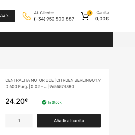
Carrito
At. Cliente:
0
CAR...
0,00
€
(+34) 952 500 887
CENTRALITA MOTOR UCE | CITROEN BERLINGO 1.9
D 600 Furg. | 0.02 – … | 9655574380
24,20
€
In Stock
Añadir al carrito