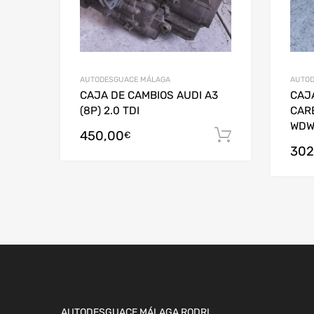
AUTODESGUACE MÁLAGA
AUTOD
CAJA DE CAMBIOS AUDI A3
CAJA
(8P) 2.0 TDI
CAR
WDW
450,00
Añadir al c
€
302
AUTODESGUACE MÁLAGA RODRI