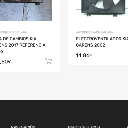
ESGUACE MÁLAGA
AUTODESGUACE MÁLAGA
 DE CAMBIOS KIA
ELECTROVENTILADOR KI
ENS 2017 REFERENCIA
CARENS 2002
6
14,86
arrito
€
,50
Añadir al carrito
€
NAVEGACIÓN
PAGOS SEGUROS