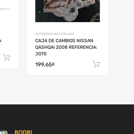
AUTODESGUACE MÁLAGA
A
CAJA DE CAMBIOS NISSAN
QASHQAI 2008 REFERENCIA:
JG70
Añadir al carrito
199,65
Añadir al c
€