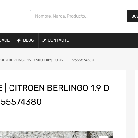
BUS
UACE
BLOG
CONTACTO
EN BERLINGO 1.9 D 600 Furg. | 0.02 – … | 9655574380
| CITROEN BERLINGO 1.9 D
9655574380