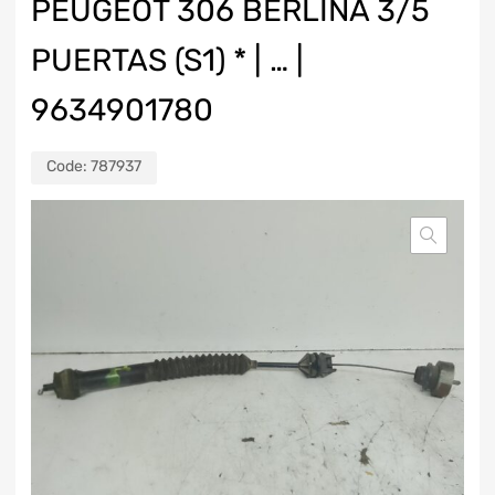
PEUGEOT 306 BERLINA 3/5
PUERTAS (S1) * | … |
9634901780
Code:
787937