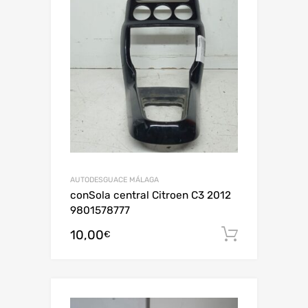
AUTODESGUACE MÁLAGA
conSola central Citroen C3 2012
9801578777
10,00
Añadir al
€