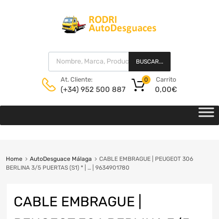
BUSCAR...
Carrito
At. Cliente:
0
0,00
€
(+34) 952 500 887
Home
AutoDesguace Málaga
CABLE EMBRAGUE | PEUGEOT 306
BERLINA 3/5 PUERTAS (S1) * | … | 9634901780
CABLE EMBRAGUE |