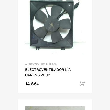
AUTODESGUACE MÁLAGA
ELECTROVENTILADOR KIA
CARENS 2002
14,86
Añadir al
€