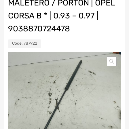
MALETERO / PORTON | OPEL
CORSA B * | 0.93 – 0.97 |
9038870724478
Code:
787922