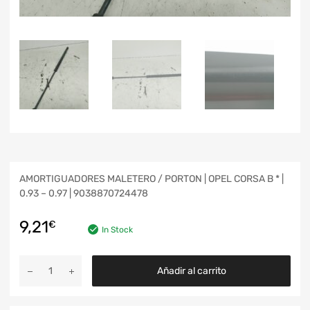
AMORTIGUADORES MALETERO / PORTON | OPEL CORSA B * |
0.93 – 0.97 | 9038870724478
9,21
€
In Stock
Añadir al carrito