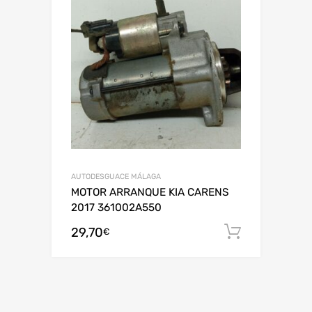
AUTODESGUACE MÁLAGA
MOTOR ARRANQUE KIA CARENS
2017 361002A550
29,70
Añadir al
€