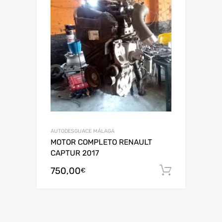
AUTODESGUACE MÁLAGA
MOTOR COMPLETO RENAULT
CAPTUR 2017
750,00
Añadir al
€