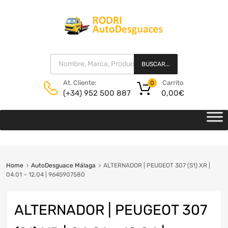
BUSCAR...
Carrito
At. Cliente:
0
0,00
€
(+34) 952 500 887
Home
AutoDesguace Málaga
ALTERNADOR | PEUGEOT 307 (S1) XR |
04.01 – 12.04 | 9645907580
ALTERNADOR | PEUGEOT 307