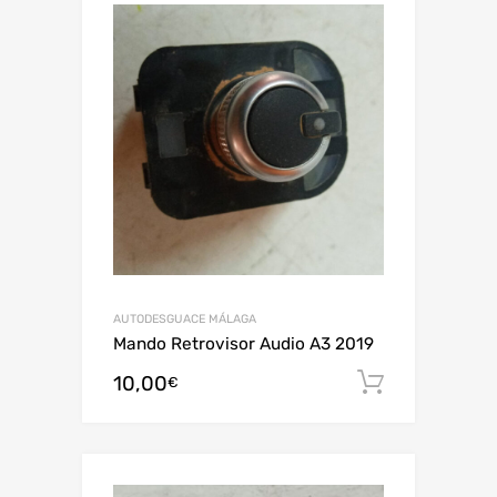
AUTODESGUACE MÁLAGA
Mando Retrovisor Audio A3 2019
10,00
Añadir al
€