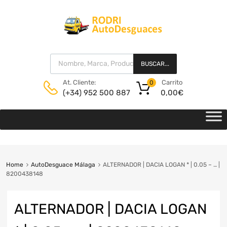
BUSCAR...
Carrito
At. Cliente:
0
0,00
€
(+34) 952 500 887
Home
AutoDesguace Málaga
ALTERNADOR | DACIA LOGAN * | 0.05 – … |
8200438148
ALTERNADOR | DACIA LOGAN