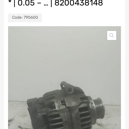
* | 0.05 – … | 8200438148
Code:
790600