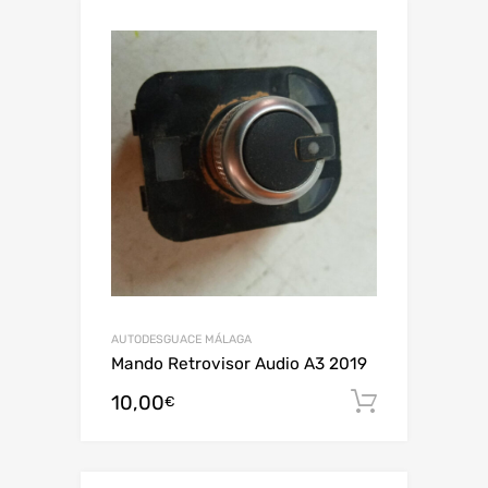
AUTODESGUACE MÁLAGA
Mando Retrovisor Audio A3 2019
10,00
Añadir al
€