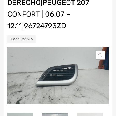
DERECHO|PEUGEOT 207
CONFORT | 06.07 –
12.11|96724793ZD
Code:
791376