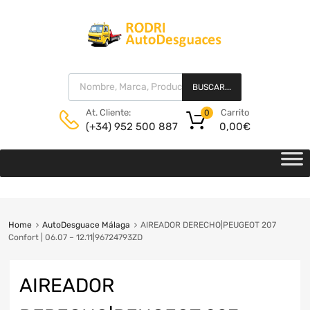
BUSCAR...
Carrito
At. Cliente:
0
0,00
€
(+34) 952 500 887
Home
AutoDesguace Málaga
AIREADOR DERECHO|PEUGEOT 207
Confort | 06.07 – 12.11|96724793ZD
AIREADOR