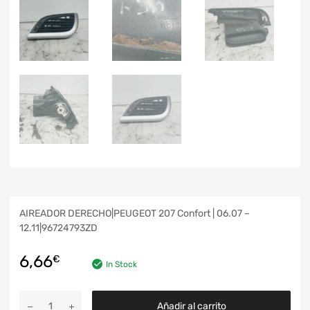
AIREADOR DERECHO|PEUGEOT 207 Confort | 06.07 –
12.11|96724793ZD
6,66
€
In Stock
Añadir al carrito