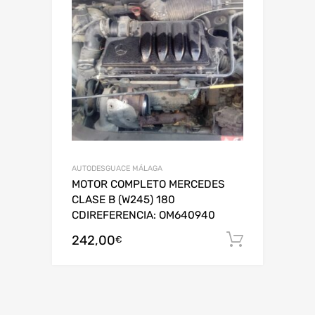
AUTODESGUACE MÁLAGA
MOTOR COMPLETO MERCEDES
CLASE B (W245) 180
CDIREFERENCIA: OM640940
242,00
Añadir al
€