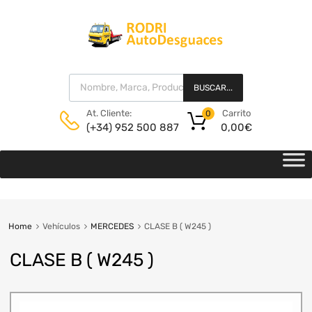
BUSCAR...
Carrito
At. Cliente:
0
0,00
€
(+34) 952 500 887
Home
Vehículos
MERCEDES
CLASE B ( W245 )
CLASE B ( W245 )