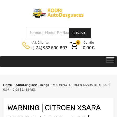
BUSCAR...
Carrito
At. Cliente:
0
0,00
€
(+34) 952 500 887
Home
AutoDesguace Málaga
WARNING | CITROEN XSARA BERLINA * |
0.97 – 0.05 | 2485983
WARNING | CITROEN XSARA