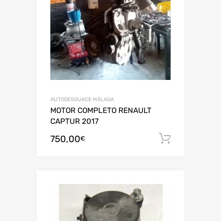
AUTODESGUACE MÁLAGA
MOTOR COMPLETO RENAULT
CAPTUR 2017
750,00
Añadir al
€