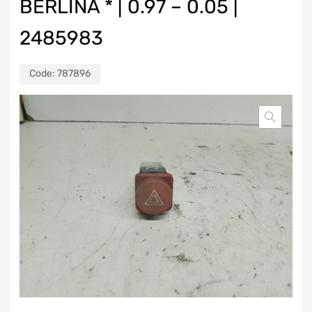
BERLINA * | 0.97 – 0.05 |
2485983
Code:
787896