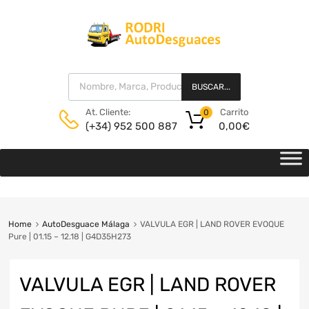
BUSCAR...
Carrito
At. Cliente:
0
0,00
€
(+34) 952 500 887
Home
AutoDesguace Málaga
VALVULA EGR | LAND ROVER EVOQUE
Pure | 01.15 – 12.18 | G4D35H273
VALVULA EGR | LAND ROVER