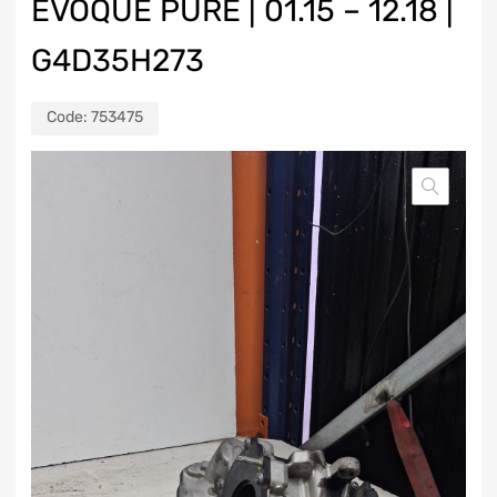
EVOQUE PURE | 01.15 – 12.18 |
G4D35H273
Code:
753475