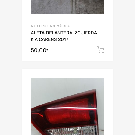
AUTODESGUACE MÁLAGA
ALETA DELANTERA IZQUIERDA
KIA CARENS 2017
50,00
Añadir al
€