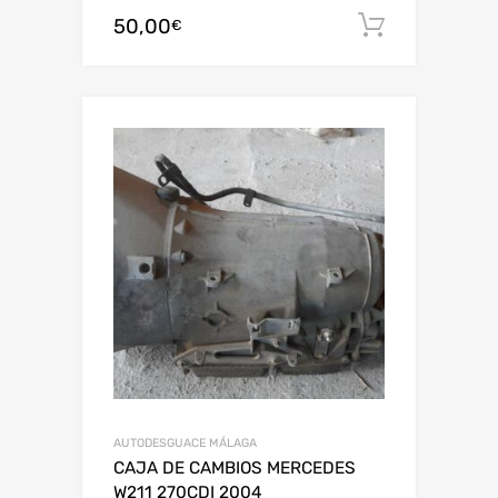
50,00
Añadir al
€
AUTODESGUACE MÁLAGA
CAJA DE CAMBIOS MERCEDES
W211 270CDI 2004