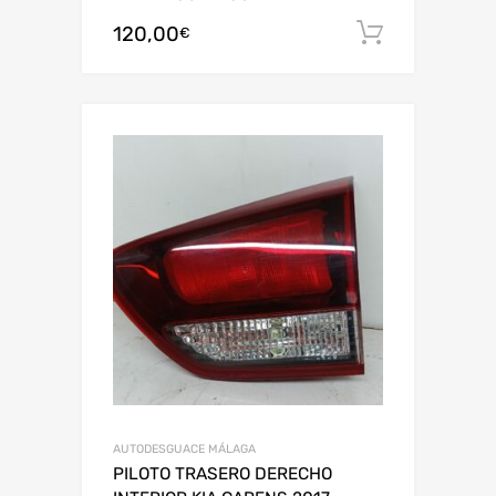
120,00
Añadir al
€
AUTODESGUACE MÁLAGA
PILOTO TRASERO DERECHO