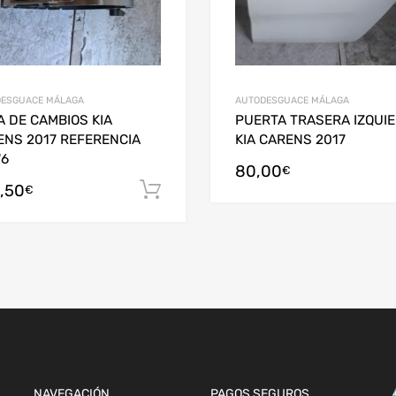
ESGUACE MÁLAGA
AUTODESGUACE MÁLAGA
 DE CAMBIOS KIA
PUERTA TRASERA IZQUI
ENS 2017 REFERENCIA
KIA CARENS 2017
6
80,00
€
,50
arrito
Añadir al carrito
€
NAVEGACIÓN
PAGOS SEGUROS