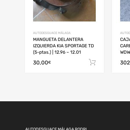
AUTODESGUACE MÁLAGA
AUTOD
MANGUETA DELANTERA
CAJA
IZQUIERDA KIA SPORTAGE TD
CAR
(5-ptas.) | 12.96 – 12.01
WDW
30,00
302
Añadir al c
€
AUTODESGUACE MÁLAGA RODRI