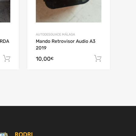
AUTODESGUACE MÁLAGA
ERDA
Mando Retrovisor Audio A3
2019
10,00
Añadir al carrito
Añadir al c
€